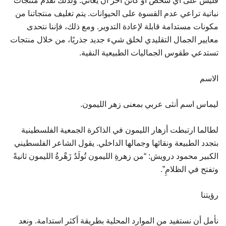
فليس على أي شخص أو كائن آخر أن يعاني. ولذلك نقدم منتجات
نباتية تراعي عدم القسوة على الحيوانات. يتم تغليف منتجاتنا من
مكونات مستدامة قابلة لإعادة التدوير. ومع ذلك، فإننا نتحدى
معايير الجمال التقليدي لخلق شيء جديد جذريًا، من خلال منتجات
تستدعي طقوس الجماليات الطبيعية النقية.
الاسم
ليماس اسم أنثى عربي بمعنى زهر الليمون.
لطالما ارتبطت أزهار الليمون في الذاكرة الجمعية الفلسطينية
بتجدد الطبيعة ونقائها وجمالها الداخلي. يقول الشاعر الفلسطيني
الكبير محمود درويش: “من زهرةِ الليمون تُولَدُ زَهْرةُ الليمون ثانيةً
وتفتح في الظلامِ”.
رؤيتنا
نأمل أن نستفيد من الموارد المحلية بطريقة أكثر استدامة. ونعد